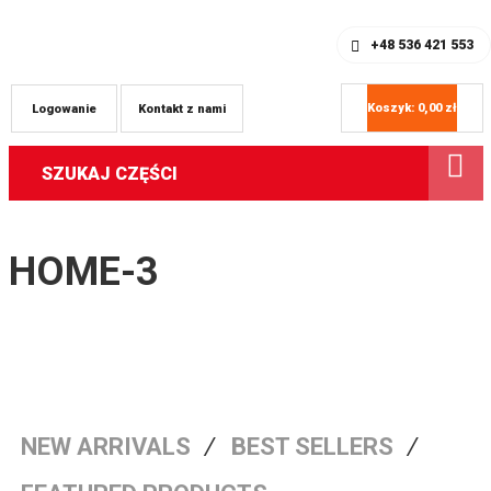
SKLEP Z ODZIEŻĄ OFFROAD
REJESTRACJA
+48 536 421 553
Koszyk:
0,00
zł
Logowanie
Kontakt z nami
SZUKAJ CZĘŚCI
HOME-3
NEW ARRIVALS
BEST SELLERS