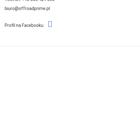
biuro@offroadprime.pl
Profil na Facebooku