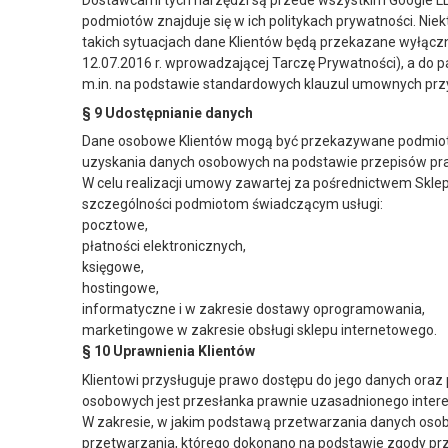
Dostawcami tych narzędzi są przede wszystkim Google LLC 
podmiotów znajduje się w ich politykach prywatności. 
takich sytuacjach dane Klientów będą przekazane wyłączn
12.07.2016 r. wprowadzającej Tarczę Prywatności), a do
m.in. na podstawie standardowych klauzul umownych przy
§ 9 Udostępnianie danych
Dane osobowe Klientów mogą być przekazywane podmiot
uzyskania danych osobowych na podstawie przepisów pr
W celu realizacji umowy zawartej za pośrednictwem Skle
szczególności podmiotom świadczącym usługi:
pocztowe,
płatności elektronicznych,
księgowe,
hostingowe,
informatyczne i w zakresie dostawy oprogramowania,
marketingowe w zakresie obsługi sklepu internetowego.
§ 10 Uprawnienia Klientów
Klientowi przysługuje prawo dostępu do jego danych oraz
osobowych jest przesłanka prawnie uzasadnionego intere
W zakresie, w jakim podstawą przetwarzania danych oso
przetwarzania, którego dokonano na podstawie zgody prz