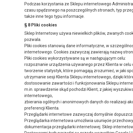
Podczas korzystania ze Sklepu internetowego Administrator
czasu spędzonego na poszczególnych stronach, typ przegląd
także inne tego typu informacje.
§ 8 Pliki cookies
Sklep Internetowy używa niewielkich plików, zwanych coo
pozwala.
Pliki cookies stanowią dane informatyczne, w szczególno
internetowego. Cookies zazwyczaj zawierają nazwę stron
Pliki cookies wykorzystywane są w następującym celu:
rozpoznanie urządzenia używanego przez Klienta w celu 
tworzenie statystyk, które pomagają zrozumieć, w jaki spos
utrzymanie sesji Klienta Sklepu internetowego, dzięki któ
dostosowanie zawartości i funkcjonowania Sklepu inter
m.in. sprawdzenie skąd pochodzi Klient, z jakiej wyszukiwa
internetowego,
zbierania ogólnych i anonimowych danych do realizacji 
preferencji Klienta.
Przeglądarki internetowe zazwyczaj domyślnie dopuszcza
Przeglądarka internetowa umożliwia usunięcie przechowy
dokumentacja przeglądarki internetowej. Sklep internetow