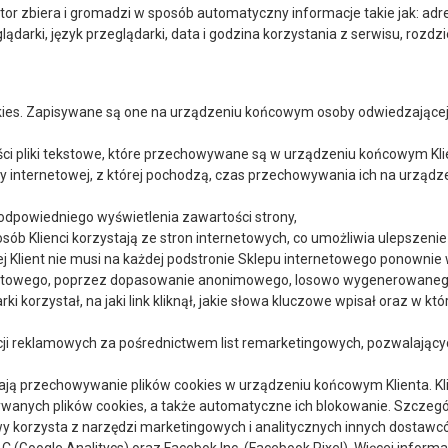
 zbiera i gromadzi w sposób automatyczny informacje takie jak: adres 
arki, język przeglądarki, data i godzina korzystania z serwisu, rozdzi
kies. Zapisywane są one na urządzeniu końcowym osoby odwiedzającej S
ści pliki tekstowe, które przechowywane są w urządzeniu końcowym Kli
y internetowej, z której pochodzą, czas przechowywania ich na urząd
odpowiedniego wyświetlenia zawartości strony,
ób Klienci korzystają ze stron internetowych, co umożliwia ulepszenie i
rej Klient nie musi na każdej podstronie Sklepu internetowego ponownie 
netowego, poprzez dopasowanie anonimowego, losowo wygenerowanego i
rki korzystał, na jaki link kliknął, jakie słowa kluczowe wpisał oraz w
akcji reklamowych za pośrednictwem list remarketingowych, pozwalają
ją przechowywanie plików cookies w urządzeniu końcowym Klienta. Kl
wanych plików cookies, a także automatyczne ich blokowanie. Szczeg
y korzysta z narzędzi marketingowych i analitycznych innych dostawców