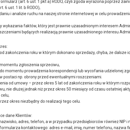
mularz (art. 6 ust. 1 pkt a) RODO, czyli zgoda wyrażona poprzez zaini
 6 ust. 1 lit. b RODO),
aniu i analizie ruchu na naszej stronie internetowej w celu prowadzen
kazania faktów, który jest prawnie uzasadnionym interesem Administra
czeniami będących realizacją prawnie uzasadnionego interesu Administr
res:
t od zakończenia roku w którym dokonano sprzedaży, chyba, że dalsze
o momentu zgłoszenia sprzeciwu,
 do momentu prowadzenia korespondencji lub wycofania udzielonej zg
w postaci np. obrony przed ewentualnymi roszczeniami.
pienia od umowy – przez okres 5 lat od zakończenia roku w którym roz
 nie dłużej jednak niż przez okres 50 miesięcy od czasu ostatniej akty
 celu,
zez okres niezbędny do realizacji tego celu.
ce dane Klientów:
nazwisko, adres, telefon, a w przypadku przedsiębiorców również NIP i 
rmularza kontaktowego: adres e-mail, imię, numer telefonu, nazwa fi