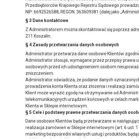
Przedsiębiorców Krajowego Rejestru Sądowego prowadzo
NIP: 6692526588, REGON: 363609381 (dalej jako „Administ
§ 3 Dane kontaktowe
Z Administratorem można skontaktować się poprzez adres 
211 Koszalin.
§ 4 Zasady przetwarzania danych osobowych
Administrator przetwarza dane osobowe Klientów zgodni
Administrator stosuje, wymagane przez przepisy prawa u
osobowych przed ich udostępnieniem osobom nieupoważni
zniszczeniem.
Administrator oświadcza, że podanie danych oznaczonych 
prowadzenia konta Klienta oraz złożenia i realizacji zamó
Klient może wyrazić zgodę na otrzymywanie od Administr
telekomunikacyjnych urządzeń końcowych w celach market
Klienta w Sklepie internetowym.
§ 5 Cele i podstawy prawne przetwarzania danych oso
Dane osobowe Klientów będą przetwarzane w następujący
realizacja zamówień w Sklepie internetowym (art. 6 ust. 1 l
marketing bezpośredni własnych usług i produktów, będący