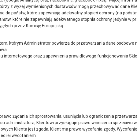
(Google Analitycs) oraz Facebok Inc. (Facebook Pixel). Więcej inform
Niektórzy z wyżej wymienionych dostawców mogą przechowywać dane K
ie do państw, które zapewniają adekwatny stopień ochrony (na podstaw
 państw, które nie zapewniają adekwatnego stopnia ochrony, jedynie w
jętych przez Komisję Europejską.
om, którym Administrator powierza do przetwarzania dane osobowe
awa.
pu internetowego oraz zapewnienia prawidłowego funkcjonowania Skle
 prawo żądania ich sprostowania, usunięcia lub ograniczenia przetwarz
su administratora, Klientowi przysługuje prawo wniesienia sprzeciwu
bowych Klienta jest zgoda, Klient ma prawo wycofania zgody. Wycofa
ed jej wycofaniem.