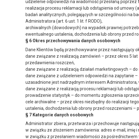
udzielenie odpowiedzi na wiadomość przesłaną poprzez for
realizacja procesu reklamacji lub odstąpienia od umowy (art.
badań analitycznych, polegających w szczególności na bad
Administratora (art. 6 ust. 1 lit. f RODO),
archiwalnych (dowodowych) na wypadek prawnej potrzeby wy
ewentualnego ustalenia, dochodzenia lub obrony przed rosz
§ 6 Okres przechowywania danych osobowych
Dane Klientów będą przechowywane przez następujący ok
dane związane z realizacją zamówień – przez okres 5 la
przedawnienia roszczeń,
dane związane z realizacją działań marketingowych – d
dane związane z udzieleniem odpowiedzi na zapytanie –
uzasadnione jest nadrzędnym interesem Administratora, 
dane związane z realizacją procesu reklamacji lub odstą
prowadzenie statystyk – do momentu zgłoszenia sprzeciwu,
cele archiwalne – przez okres niezbędny do realizacji tego
ustalenia, dochodzenia lub obrony przed roszczeniami – pr
§ 7 Kategorie danych osobowych
Administrator zbiera, przetwarza i przechowuje następują
w związku ze złożeniem zamówienia: adres e-mail, imię i 
w związku z przesłaniem wiadomości za pośrednictwem fo