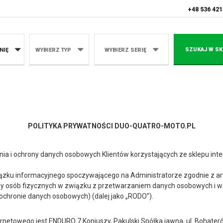
+48 536 421
SZUKAJ W SK
NIĘ
WYBIERZ TYP
WYBIERZ SERIĘ
POLITYKA PRYWATNOŚCI DUO-QUATRO-MOTO.PL
zania i ochrony danych osobowych Klientów korzystających ze sklepu i
wiązku informacyjnego spoczywającego na Administratorze zgodnie z ar
rony osób fizycznych w związku z przetwarzaniem danych osobowych i 
ochronie danych osobowych) (dalej jako „RODO”).
netowego jest ENDURO 7 Koniuszy, Pakulski Spółka jawna, ul. Bohater