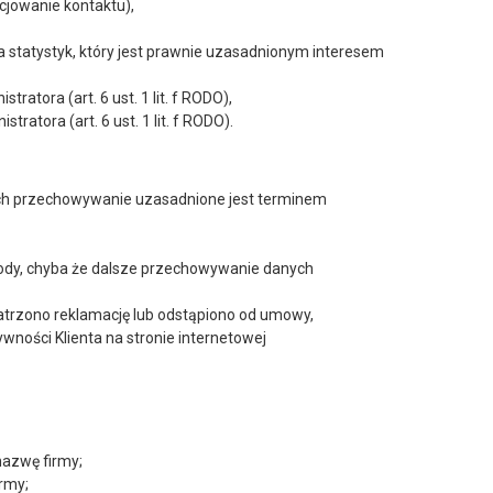
cjowanie kontaktu),
ia statystyk, który jest prawnie uzasadnionym interesem
tora (art. 6 ust. 1 lit. f RODO),
atora (art. 6 ust. 1 lit. f RODO).
 ich przechowywanie uzasadnione jest terminem
ody, chyba że dalsze przechowywanie danych
patrzono reklamację lub odstąpiono od umowy,
wności Klienta na stronie internetowej
nazwę firmy;
rmy;