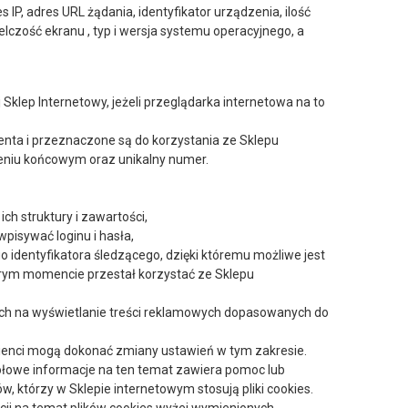
IP, adres URL żądania, identyfikator urządzenia, ilość
elczość ekranu , typ i wersja systemu operacyjnego, a
klep Internetowy, jeżeli przeglądarka internetowa na to
enta i przeznaczone są do korzystania ze Sklepu
zeniu końcowym oraz unikalny numer.
ch struktury i zawartości,
wpisywać loginu i hasła,
dentyfikatora śledzącego, dzięki któremu możliwe jest
 którym momencie przestał korzystać ze Sklepu
cych na wyświetlanie treści reklamowych dopasowanych do
ienci mogą dokonać zmiany ustawień w tym zakresie.
ółowe informacje na ten temat zawiera pomoc lub
, którzy w Sklepie internetowym stosują pliki cookies.