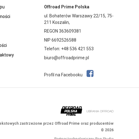
epu
Offroad Prime Polska
ul. Bohaterów Warszawy 22/15, 75-
tności
211 Koszalin,
REGON 363609381
NIP 6692526588
ości
Telefon: +48 536 421 553
taktowy
biuro@offroadprime.pl
Profil na Facebooku
 tekstowych zastrzeżone przez Offroad Prime oraz producentów
© 2026
Partner technologiczny
Paq Studio