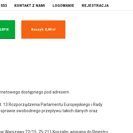
 553
KONTAKT Z NAMI
LOGOWANIE
REJESTRACJA
LEPIE
Koszyk:
0,00
zł
nternetowego dostępnego pod adresem
t. 13 Rozporządzenia Parlamentu Europejskiego i Rady
w sprawie swobodnego przepływu takich danych oraz
ów Warszawy 22/15, 75-211 Koszalin, wpisana do Rejestru