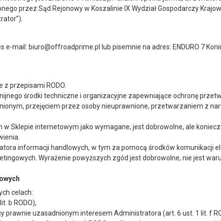
nego przez Sąd Rejonowy w Koszalinie IX Wydział Gospodarczy Kra
rator”).
e-mail: biuro@offroadprime.pl lub pisemnie na adres: ENDURO 7 Konius
e z przepisami RODO.
nijnego środki techniczne i organizacyjne zapewniające ochronę prz
onym, przejęciem przez osoby nieuprawnione, przetwarzaniem z naru
w Sklepie internetowym jako wymagane, jest dobrowolne, ale konieczne 
wienia.
atora informacji handlowych, w tym za pomocą środków komunikacji el
ingowych. Wyrażenie powyższych zgód jest dobrowolne, nie jest waru
bowych
ch celach:
it. b RODO),
 prawnie uzasadnionym interesem Administratora (art. 6 ust. 1 lit. f R