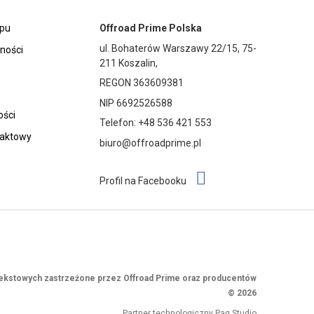
epu
Offroad Prime Polska
ul. Bohaterów Warszawy 22/15, 75-
tności
211 Koszalin,
REGON 363609381
NIP 6692526588
ości
Telefon: +48 536 421 553
taktowy
biuro@offroadprime.pl
Profil na Facebooku
 tekstowych zastrzeżone przez Offroad Prime oraz producentów
© 2026
Partner technologiczny
Paq Studio