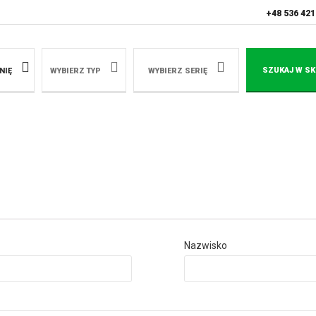
+48 536 421
SZUKAJ W SK
NIĘ
WYBIERZ TYP
WYBIERZ SERIĘ
Nazwisko