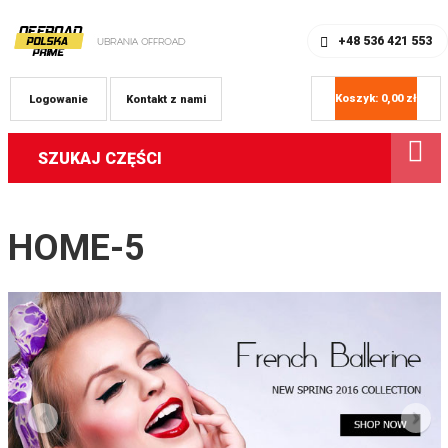
SKLEP Z ODZIEŻĄ OFFROAD
REJESTRACJA
+48 536 421 553
Koszyk:
0,00
zł
Logowanie
Kontakt z nami
SZUKAJ CZĘŚCI
HOME-5